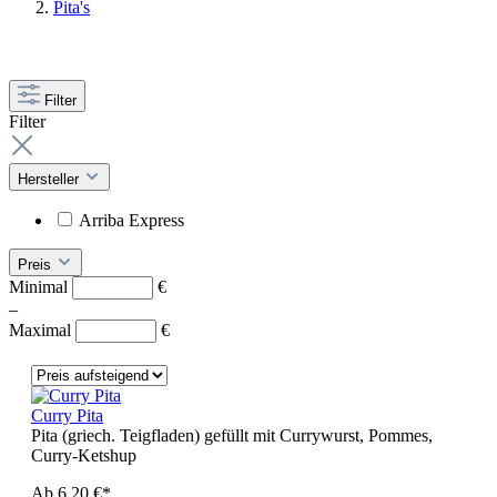
Pita's
Filter
Filter
Hersteller
Arriba Express
Preis
Minimal
€
–
Maximal
€
Curry Pita
Pita (griech. Teigfladen) gefüllt mit Currywurst, Pommes,
Curry-Ketshup
Ab
6,20 €*