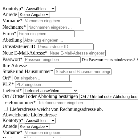
Kontotyp*
Anrede
Vorname*
Nachname*
Firma*
Abteilung
Umsatzsteuer-ID
Neue E-Mail-Adresse*
Passwort*
Das Passwort muss mindestens 8 Z
Ihre Adresse
Straße und Hausnummer*
Ort*
PLZ
*
Lieferort*
Ort / Ortsteil oder Abholung bestätigen
Telefonnummer*
Lieferadresse weicht von Rechnungsadresse ab.
Abweichende Lieferadresse
Kontotyp*
Anrede
Vorname*