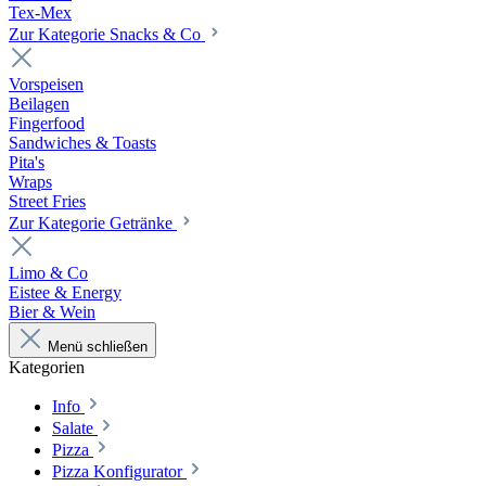
Tex-Mex
Zur Kategorie Snacks & Co
Vorspeisen
Beilagen
Fingerfood
Sandwiches & Toasts
Pita's
Wraps
Street Fries
Zur Kategorie Getränke
Limo & Co
Eistee & Energy
Bier & Wein
Menü schließen
Kategorien
Info
Salate
Pizza
Pizza Konfigurator